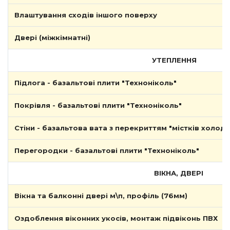
Влаштування сходів іншого поверху
Двері (міжкімнатні)
УТЕПЛЕННЯ
Підлога - базальтові плити "Техноніколь"
Покрівля - базальтові плити "Техноніколь"
Стіни - базальтова вата з перекриттям "містків холоду
Перегородки - базальтові плити "Техноніколь"
ВІКНА, ДВЕРІ
Вікна та балконні двері м\п, профіль (76мм)
Оздоблення віконних укосів, монтаж підвіконь ПВХ