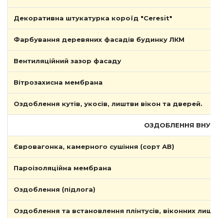
Декоративна штукатурка короїд "Ceresit"
Фарбування деревяних фасадів будинку ЛКМ
Вентиляційний зазор фасаду
Вітрозахисна мембрана
Оздоблення кутів, укосів, лиштви вікон та дверей.
ОЗДОБЛЕННЯ ВНУТРІШ
Євровагонка, камерного сушіння (сорт АВ)
Пароізоляційна мембрана
Оздоблення (підлога)
Оздоблення та встановлення плінтусів, віконних лишт