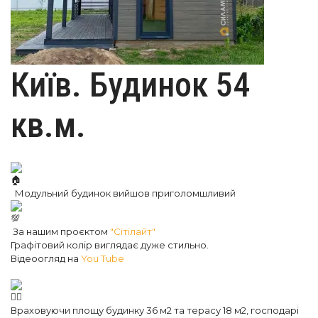
Київ. Будинок 54
кв.м.
Модульний будинок вийшов приголомшливий
За нашим проєктом
"Сітілайт"
Графітовий колір виглядає дуже стильно.
Відеоогляд на
You Tube
Враховуючи площу будинку 36 м2 та терасу 18 м2, господарі