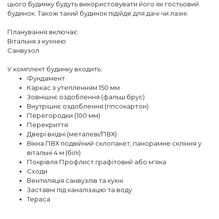
цього будинку будуть використовувати його як гостьовий
будинок. Також такий будинок підійде для дачі чи лазні.
Планування включає:
Вітальня з кухнею
Санвузол
⠀
У комплект будинку входить:
Фундамент
Каркас з утепленням 150 мм
Зовнішнє оздоблення (фальш брус)
Внутрішнє оздоблення (гіпсокартон)
Перегородки (100 мм)
Перекриття
Двері вхідні (металеві/ПВХ)
Вікна ПВХ подвійний склопакет, панорамне скління у
вітальні 4 м (білі)
Покрівля Профлист графітовий або м'яка
Сходи
Вентиляція санвузлів та кухні
Заставні під каналізацію та воду
Тераса