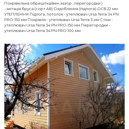
Покрівельна обрешітка/вен.зазор , перегородки )
-
імітація бруса (сорт АВ)
Оздоблення (підлога)-ОСВ 22 мм
⠀
УТЕПЛЕННЯ
Підлога, потолок - утеплювач Ursa Terra 34 PN
PRO-150 мм
Покрівля - утеплювач Ursa Terra 3 мм
Стіни -
утеплювач Ursa Terra 34 PN PRO-150 мм
Перегородки -
утеплювач Ursa Terra 34 PN PRO-100 мм