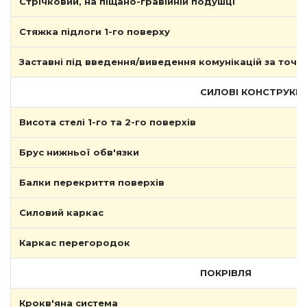
Стрічковий, на піщано-гравійній подушці
Стяжка підлоги 1-го поверху
Заставні під введення/виведення комунікацій за точ
СИЛОВІ КОНСТРУКЦІ
Висота стелі 1-го та 2-го поверхів
Брус нижньої обв'язки
Балки перекриття поверхів
Силовий каркас
Каркас перегородок
ПОКРІВЛЯ
Крокв'яна система