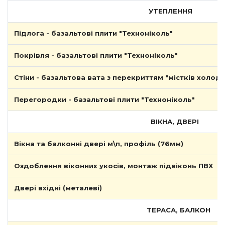
УТЕПЛЕННЯ
Підлога - базальтові плити "Техноніколь"
Покрівля - базальтові плити "Техноніколь"
Стіни - базальтова вата з перекриттям "містків холоду
Перегородки - базальтові плити "Техноніколь"
ВІКНА, ДВЕРІ
Вікна та балконні двері м\п, профіль (76мм)
Оздоблення віконних укосів, монтаж підвіконь ПВХ
Двері вхідні (металеві)
ТЕРАСА, БАЛКОН