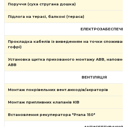
Поруччя (суха стругана дошка)
Підлога на терасі, балконі (тераса)
ЕЛЕКТРОЗАБЕСПЕЧЕ
Прокладка кабелів із виведенням на точки споживання
гофрі)
Установка щитка прихованого монтажу АВВ, наповне
ABB
ВЕНТІЛЯЦІЯ
Монтаж покрівельних вент.виходів/аєраторів
Монтаж припливних клапанів КІВ
Встановлення рекуператора "Prana 150"
АНТИСЕПТУВАННЯ, ПРИБИ